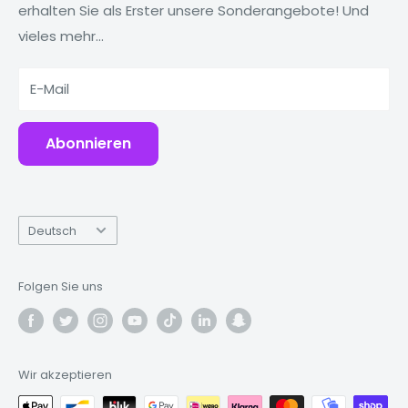
erhalten Sie als Erster unsere Sonderangebote! Und
Tablets
Warum Fonez?
vieles mehr...
Powerbanks
Zubehör
E-Mail
Abonnieren
Sprache
Deutsch
Folgen Sie uns
Wir akzeptieren