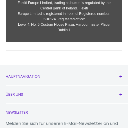
HAUPTNAVIGATION
Alle Produkte
ÜBER UNS
Neu
Kopfhörer
Kontaktieren Sie uns
NEWSLETTER
Uhren
Unsere Geschichte
MacBooks
Reduzieren, wiederverwenden, recyceln
Melden Sie sich für unseren E-Mail-Newsletter an und