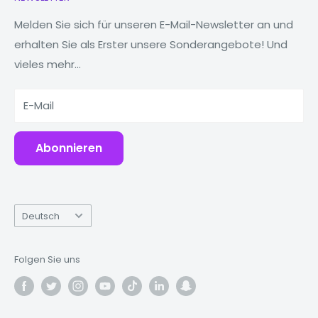
Uhren
Unsere Geschichte
MacBooks
Reduzieren, wiederverwenden, recyceln
Melden Sie sich für unseren E-Mail-Newsletter an und
erhalten Sie als Erster unsere Sonderangebote! Und
Tablets
Warum Fonez?
vieles mehr...
Powerbanks
Zubehör
E-Mail
Abonnieren
Sprache
Deutsch
Folgen Sie uns