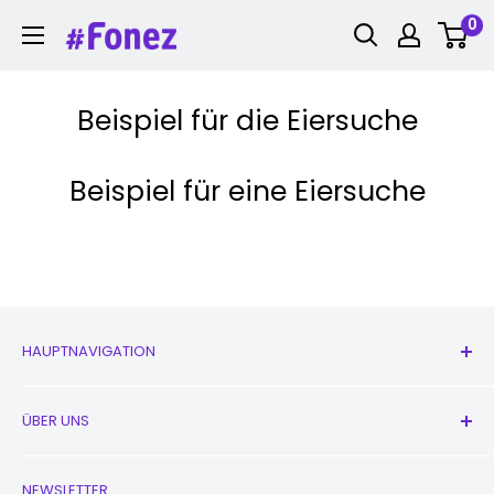
Zum
0
Fonez
Inhalt
springen
Beispiel für die Eiersuche
Beispiel für eine Eiersuche
HAUPTNAVIGATION
Alle Produkte
ÜBER UNS
Neu
Kopfhörer
Kontaktieren Sie uns
NEWSLETTER