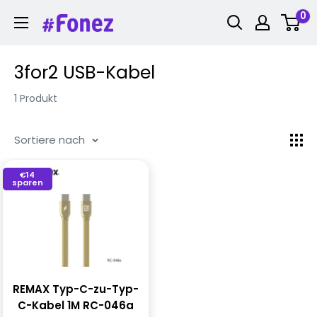
Zum
0
Fonez
Inhalt
springen
3for2 USB-Kabel
1 Produkt
Sortiere nach
€14
sparen
REMAX Typ-C-zu-Typ-
C-Kabel 1M RC-046a