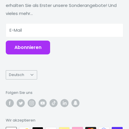
erhalten Sie als Erster unsere Sonderangebote! Und
Tablets
Warum Fonez?
vieles mehr...
Powerbanks
Zubehör
E-Mail
Abonnieren
Sprache
Deutsch
Folgen Sie uns
Wir akzeptieren