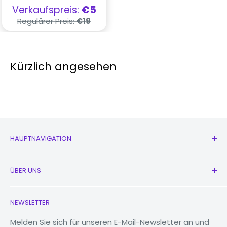
Verkaufspreis
Verkaufspreis:
€5
Regulärer
Regulärer Preis:
€19
Preis
Kürzlich angesehen
HAUPTNAVIGATION
Alle Produkte
ÜBER UNS
Neu
Kopfhörer
Kontaktieren Sie uns
NEWSLETTER
Uhren
Unsere Geschichte
MacBooks
Reduzieren, wiederverwenden, recyceln
Melden Sie sich für unseren E-Mail-Newsletter an und