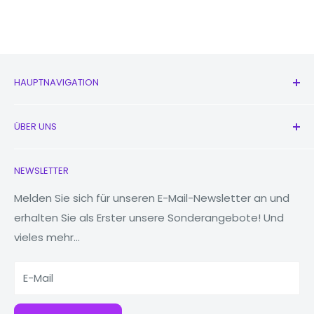
HAUPTNAVIGATION
Alle Produkte
ÜBER UNS
Neu
Kopfhörer
Kontaktieren Sie uns
NEWSLETTER
Uhren
Unsere Geschichte
MacBooks
Reduzieren, wiederverwenden, recyceln
Melden Sie sich für unseren E-Mail-Newsletter an und
erhalten Sie als Erster unsere Sonderangebote! Und
Tablets
Warum Fonez?
vieles mehr...
Powerbanks
Zubehör
E-Mail