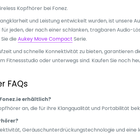
reless Kopfhörer bei Fonez.
 Klangklarheit und Leistung entwickelt wurden, ist unsere
al für jeden, der nach einer schlanken, tragbaren Audio-L
 Sie die
Aukey Move Compact
Serie.
ufzeit und schnelle Konnektivität zu bieten, garantieren d
 im Fitnessstudio oder unterwegs sind. Kaufen Sie noch he
er FAQs
onez.ie erhältlich?
fhörer an, die für ihre Klangqualität und Portabilität bek
rhörer?
tivität, Geräuschunterdrückungstechnologie und eine lan