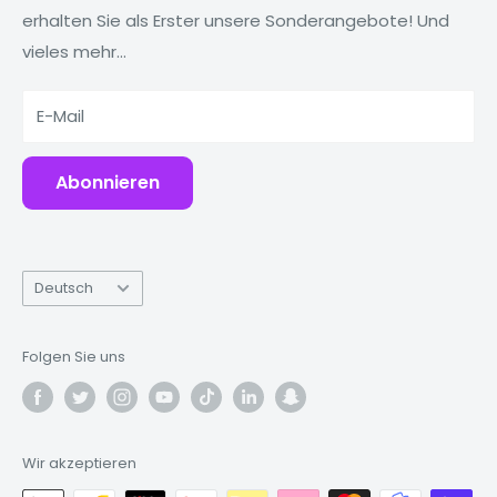
erhalten Sie als Erster unsere Sonderangebote! Und
Tablets
Warum Fonez?
vieles mehr...
Powerbanks
Zubehör
E-Mail
Abonnieren
Sprache
Deutsch
Folgen Sie uns
Wir akzeptieren