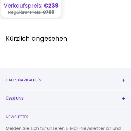
Verkaufspreis
Verkaufspreis:
€239
Regulärer
Regulärer Preis:
€769
Preis
Kürzlich angesehen
HAUPTNAVIGATION
Alle Produkte
ÜBER UNS
Neu
Kopfhörer
Kontaktieren Sie uns
NEWSLETTER
Uhren
Unsere Geschichte
MacBooks
Reduzieren, wiederverwenden, recyceln
Melden Sie sich für unseren E-Mail-Newsletter an und