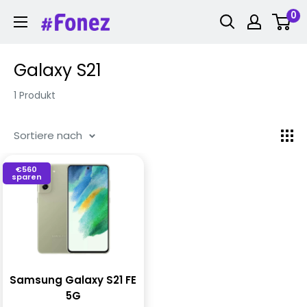
Zum
0
Fonez
Inhalt
springen
Galaxy S21
1 Produkt
Sortiere nach
€560
sparen
Samsung Galaxy S21 FE
5G