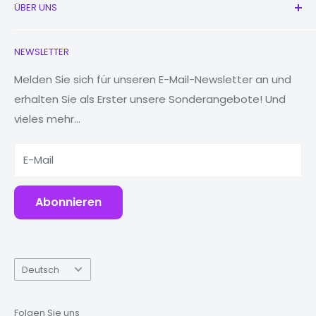
ÜBER UNS
Neu
Kopfhörer
Kontaktieren Sie uns
NEWSLETTER
Uhren
Unsere Geschichte
MacBooks
Reduzieren, wiederverwenden, recyceln
Melden Sie sich für unseren E-Mail-Newsletter an und
erhalten Sie als Erster unsere Sonderangebote! Und
Tablets
Warum Fonez?
vieles mehr...
Powerbanks
Zubehör
E-Mail
Abonnieren
Sprache
Deutsch
Folgen Sie uns