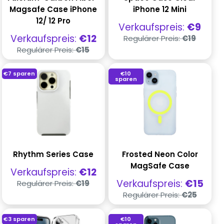
Magsafe Case iPhone
iPhone 12 Mini
12/ 12 Pro
Verkaufspreis
Verkaufspreis:
€9
Regulärer
Verkaufspreis
Verkaufspreis:
€12
Regulärer Preis:
€19
Preis
Regulärer
Regulärer Preis:
€15
Preis
€7
sparen
€10
sparen
Rhythm Series Case
Frosted Neon Color
MagSafe Case
Verkaufspreis
Verkaufspreis:
€12
Regulärer
Verkaufspreis
Verkaufspreis:
€15
Regulärer Preis:
€19
Preis
Regulärer
Regulärer Preis:
€25
Preis
€3
sparen
€10