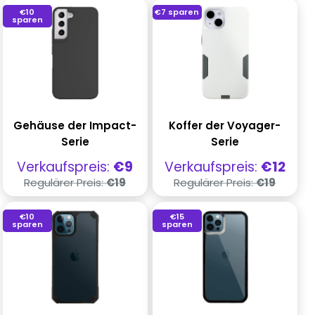
€10
€7
sparen
sparen
Gehäuse der Impact-
Koffer der Voyager-
Serie
Serie
Verkaufspreis
Verkaufspreis
Verkaufspreis:
€9
Verkaufspreis:
€12
Regulärer
Regulärer
Regulärer Preis:
€19
Regulärer Preis:
€19
Preis
Preis
€10
€15
sparen
sparen