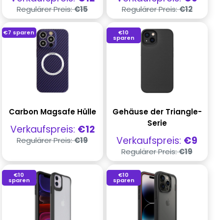
Regulärer
Regulärer
Regulärer Preis:
€15
Regulärer Preis:
€12
Preis
Preis
€7
sparen
€10
sparen
Carbon Magsafe Hülle
Gehäuse der Triangle-
Serie
Verkaufspreis
Verkaufspreis:
€12
Regulärer
Verkaufspreis
Verkaufspreis:
€9
Regulärer Preis:
€19
Preis
Regulärer
Regulärer Preis:
€19
Preis
€10
€10
sparen
sparen