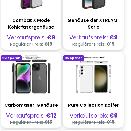
Combat X Mode
Gehäuse der XTREAM-
Kohlefasergehäuse
Serie
Verkaufspreis
Verkaufspreis
Verkaufspreis:
€9
Verkaufspreis:
€9
Regulärer
Regulärer
Regulärer Preis:
€19
Regulärer Preis:
€19
Preis
Preis
€3
sparen
€6
sparen
Carbonfaser-Gehäuse
Pure Collection Koffer
Verkaufspreis
Verkaufspreis
Verkaufspreis:
€12
Verkaufspreis:
€9
Regulärer
Regulärer
Regulärer Preis:
€15
Regulärer Preis:
€15
Preis
Preis