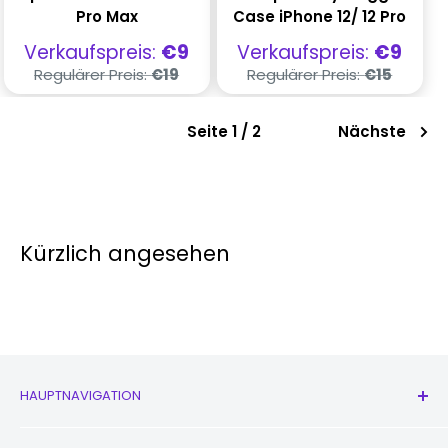
Pro Max
Case iPhone 12/ 12 Pro
Verkaufspreis
Verkaufspreis
Verkaufspreis:
€9
Verkaufspreis:
€9
Regulärer
Regulärer
Regulärer Preis:
€19
Regulärer Preis:
€15
Preis
Preis
Seite 1 / 2
Nächste
Kürzlich angesehen
HAUPTNAVIGATION
Alle Produkte