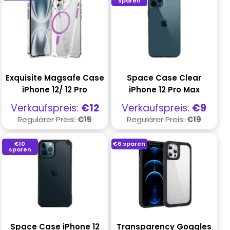
sparen
Exquisite Magsafe Case
Space Case Clear
iPhone 12/ 12 Pro
iPhone 12 Pro Max
Verkaufspreis
Verkaufspreis
Verkaufspreis:
€12
Verkaufspreis:
€9
Regulärer
Regulärer
Regulärer Preis:
€15
Regulärer Preis:
€19
Preis
Preis
€10
€6
sparen
sparen
Space Case iPhone 12
Transparency Goggles