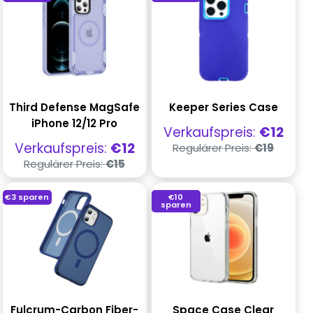
Third Defense MagSafe
Keeper Series Case
iPhone 12/12 Pro
Verkaufspreis
Verkaufspreis:
€12
Regulärer
Verkaufspreis
Verkaufspreis:
€12
Regulärer Preis:
€19
Preis
Regulärer
Regulärer Preis:
€15
Preis
€3
sparen
€10
sparen
Fulcrum-Carbon Fiber-
Space Case Clear