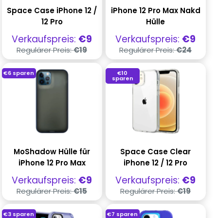
Space Case iPhone 12 /
iPhone 12 Pro Max Nakd
12 Pro
Hülle
Verkaufspreis
Verkaufspreis
Verkaufspreis:
€9
Verkaufspreis:
€9
Regulärer
Regulärer
Regulärer Preis:
€19
Regulärer Preis:
€24
Preis
Preis
€6
sparen
€10
sparen
MoShadow Hülle für
Space Case Clear
iPhone 12 Pro Max
iPhone 12 / 12 Pro
Verkaufspreis
Verkaufspreis
Verkaufspreis:
€9
Verkaufspreis:
€9
Regulärer
Regulärer
Regulärer Preis:
€15
Regulärer Preis:
€19
Preis
Preis
€3
sparen
€7
sparen