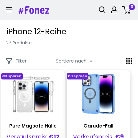
Zum
0
Fonez
Inhalt
springen
iPhone 12-Reihe
27 Produkte
Filter
Sortiere nach
€3
sparen
€3
sparen
Pure Magsafe Hülle
Garuda-Fall
Verkaufspreis
Verkaufspreis
Verkaufspreis:
€12
Verkaufspreis:
€9