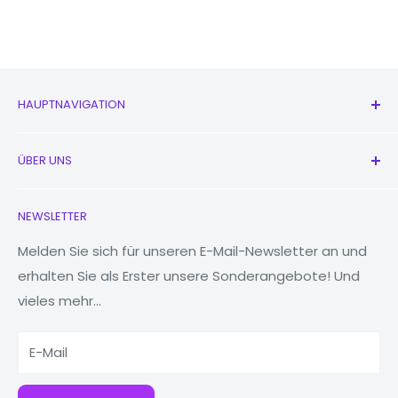
HAUPTNAVIGATION
Alle Produkte
ÜBER UNS
Neu
Kopfhörer
Kontaktieren Sie uns
NEWSLETTER
Uhren
Unsere Geschichte
MacBooks
Reduzieren, wiederverwenden, recyceln
Melden Sie sich für unseren E-Mail-Newsletter an und
erhalten Sie als Erster unsere Sonderangebote! Und
Tablets
Warum Fonez?
vieles mehr...
Powerbanks
Zubehör
E-Mail