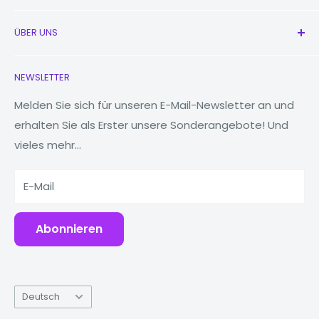
Alle Produkte
Andere
Beschleunigungsmesser,
ÜBER UNS
Neu
Eigenschaften:
Gyroskop, Kompass
Kopfhörer
Kontaktieren Sie uns
(Hinweis: „VM“ (MwSt.-Marge) und „V“ (MwSt.) stellen
NEWSLETTER
den mit einer Variante verbundenen Steuercode dar
Uhren
Unsere Geschichte
und haben nichts mit dem Produkt selbst zu tun. Die
MacBooks
Reduzieren, wiederverwenden, recyceln
Melden Sie sich für unseren E-Mail-Newsletter an und
Produkte sind identisch.)
erhalten Sie als Erster unsere Sonderangebote! Und
Tablets
Warum Fonez?
vieles mehr...
Powerbanks
Zubehör
E-Mail
Abonnieren
Sprache
Deutsch