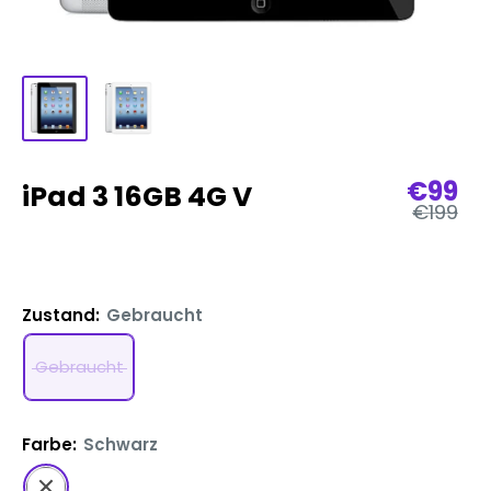
Verka
€99
iPad 3 16GB 4G V
Regulär
€199
Preis
Zustand:
Gebraucht
Gebraucht
Farbe:
Schwarz
Schwarz