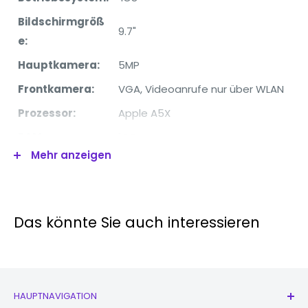
Bildschirmgröß
9.7"
e:
Hauptkamera:
5MP
Frontkamera:
VGA, Videoanrufe nur über WLAN
Prozessor:
Apple A5X
RAM:
1GB
Mehr anzeigen
Interner
16GB
Speicher:
W-lan:
Ja
Das könnte Sie auch interessieren
4G:
Ja
Bluetooth:
Ja
Video:
1080p@30fps
HAUPTNAVIGATION
Batterie:
Li-Po 11560 mAh, nicht entfernbar