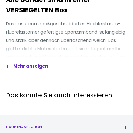
VERSIEGELTEN Box
Das aus einem maßgeschneiderten Hochleistungs-
Fluorelastomer gefertigte Sportarmband ist langlebig
und stark, aber dennoch überraschend weich. Das
glatte, dichte Material schmiegt sich elegant um Ihr
Handgelenk und fühlt sich angenehm auf der Haut an.
Ein innovativer Pin-and-Tuck-Verschluss sorgt für eine
Mehr anzeigen
saubere Passform.
Das könnte Sie auch interessieren
HAUPTNAVIGATION