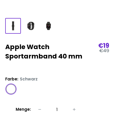
Verka
€19
Apple Watch
Regulär
€49
Preis
Sportarmband 40 mm
Farbe:
Schwarz
Schwarz
Menge: