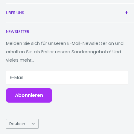
Alle Produkte
ÜBER UNS
Neu
Kopfhörer
Kontaktieren Sie uns
NEWSLETTER
Uhren
Unsere Geschichte
MacBooks
Reduzieren, wiederverwenden, recyceln
Melden Sie sich für unseren E-Mail-Newsletter an und
erhalten Sie als Erster unsere Sonderangebote! Und
Tablets
Warum Fonez?
vieles mehr...
Powerbanks
Zubehör
E-Mail
Abonnieren
Sprache
Deutsch