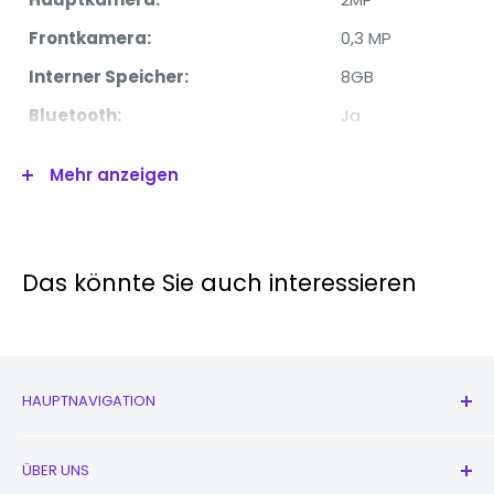
Frontkamera:
0,3 MP
Interner Speicher:
8GB
Bluetooth:
Ja
W-lan:
Ja
Mehr anzeigen
(Hinweis: „VM“ (MwSt.-Marge) und „V“ (MwSt.) stellen
den mit einer Variante verbundenen Steuercode dar
und haben nichts mit dem Produkt selbst zu tun. Die
Das könnte Sie auch interessieren
Produkte sind identisch.)
HAUPTNAVIGATION
Alle Produkte
ÜBER UNS
Neu