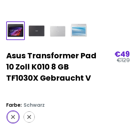
Verka
€49
Asus Transformer Pad
Regulär
€129
Preis
10 Zoll K010 8 GB
TF1030X Gebraucht V
Farbe:
Schwarz
Schwarz
Weiß