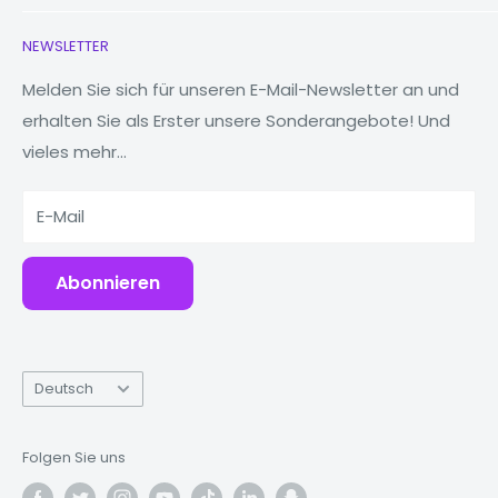
Kopfhörer
Kontaktieren Sie uns
NEWSLETTER
Uhren
Unsere Geschichte
MacBooks
Reduzieren, wiederverwenden, recyceln
Melden Sie sich für unseren E-Mail-Newsletter an und
erhalten Sie als Erster unsere Sonderangebote! Und
Tablets
Warum Fonez?
vieles mehr...
Powerbanks
Zubehör
E-Mail
Abonnieren
Sprache
Deutsch
Folgen Sie uns