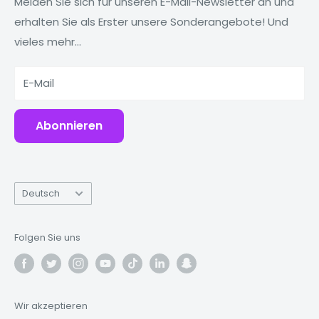
MacBooks
Reduzieren, wiederverwenden, recyceln
Melden Sie sich für unseren E-Mail-Newsletter an und
erhalten Sie als Erster unsere Sonderangebote! Und
Tablets
Warum Fonez?
vieles mehr...
Powerbanks
Zubehör
E-Mail
Abonnieren
Sprache
Deutsch
Folgen Sie uns
Wir akzeptieren