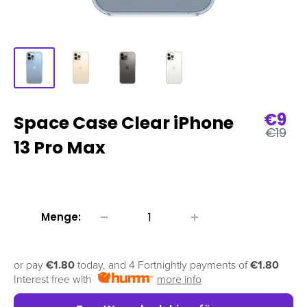
Verk
€9
Space Case Clear iPhone
Regulä
€19
Preis
13 Pro Max
Menge:
or pay
€1.80
today, and 4 Fortnightly payments of
€1.80
Interest free with
more info