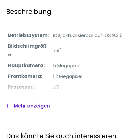
Beschreibung
Betriebssystem:
iOS, aktualisierbar auf iOS 9.3.5
Bildschirmgröß
7.9"
e:
Hauptkamera:
5 Megapixel
Frontkamera:
1,2 Megapixel
Prozessor:
A5
RAM:
512 MB
Mehr anzeigen
Interner
16GB
Speicher:
W-lan:
Ja
Das könnte Sie auch interessieren