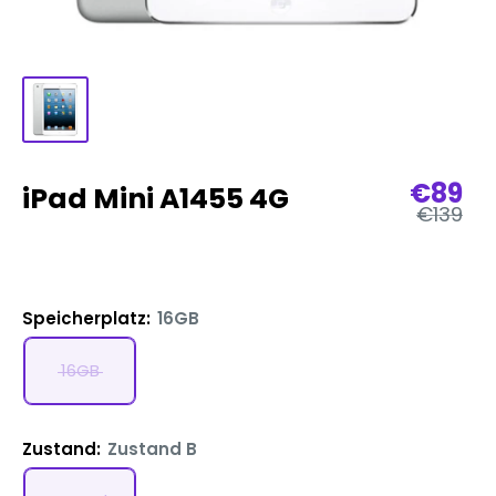
Verka
€89
iPad Mini A1455 4G
Regulär
€139
Preis
Speicherplatz:
16GB
16GB
Zustand:
Zustand B