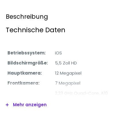
Beschreibung
Technische Daten
Betriebssystem:
iOS
Bildschirmgröße:
5,5 Zoll HD
Hauptkamera:
12 Megapixel
Frontkamera:
7 Megapixel
2,23 GHz Quad-Core, A10
Prozessor:
Fusion Chip
Mehr anzeigen
RAM:
3 GB
Interner Speicher:
32 GB, 128 GB, 256 GB