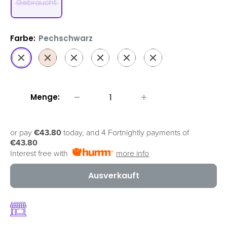
Gebraucht
Farbe:
Pechschwarz
Pechschwarz
Gold
Matt-
Silber
Roségold
Produkt
schwarz
Rot
Menge:
or pay
€43.80
today, and 4 Fortnightly payments of
€43.80
Interest free with
more info
Ausverkauft