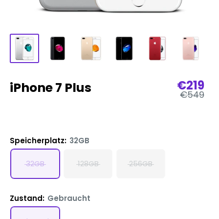
Verkau
€219
iPhone 7 Plus
Reguläre
€549
Preis
Speicherplatz:
32GB
32GB
128GB
256GB
Zustand:
Gebraucht