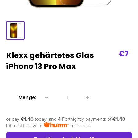
Verk
€7
Klexx gehärtetes Glas
iPhone 13 Pro Max
Menge:
or pay
€1.40
today, and 4 Fortnightly payments of
€1.40
Interest free with
more info