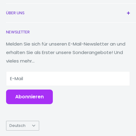
unterzogen. Es sieht also nicht nur großartig aus, es ist
Alle Produkte
auch so konstruiert, dass es Ihr iPhone vor Kratzern
ÜBER UNS
Neu
und Stürzen schützt.
Kopfhörer
Kontaktieren Sie uns
NEWSLETTER
Uhren
Unsere Geschichte
Kompatibilität
MacBooks
Reduzieren, wiederverwenden, recyceln
Melden Sie sich für unseren E-Mail-Newsletter an und
erhalten Sie als Erster unsere Sonderangebote! Und
Tablets
Warum Fonez?
vieles mehr...
Powerbanks
iPhone Modelle
Zubehör
iPhone 11 Pro Max
E-Mail
Abonnieren
Sprache
Deutsch