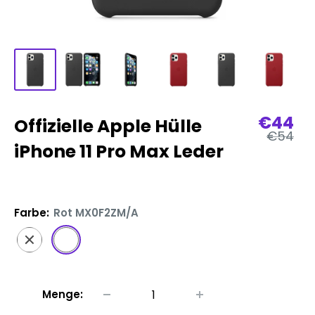
Verka
€44
Offizielle Apple Hülle
Regulär
€54
Preis
iPhone 11 Pro Max Leder
Farbe:
Rot MX0F2ZM/A
Schwarz
Rot
MX0E2ZM/A
MX0F2ZM/A
Menge: