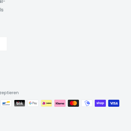
il-
ls
zeptieren