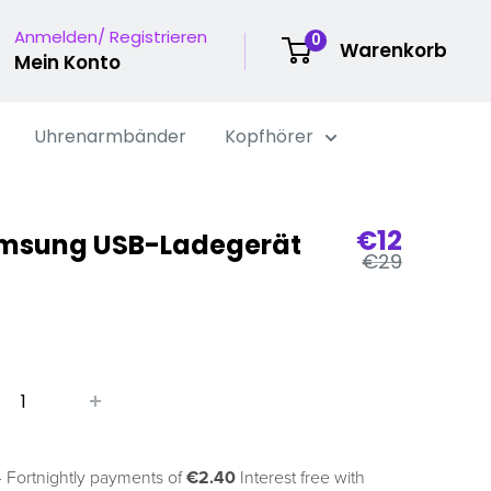
Anmelden/ Registrieren
0
Warenkorb
Mein Konto
Uhrenarmbänder
Kopfhörer
Verkaufs
€12
amsung USB-Ladegerät
Regulärer
€29
Preis
 Fortnightly payments of
€2.40
Interest free with