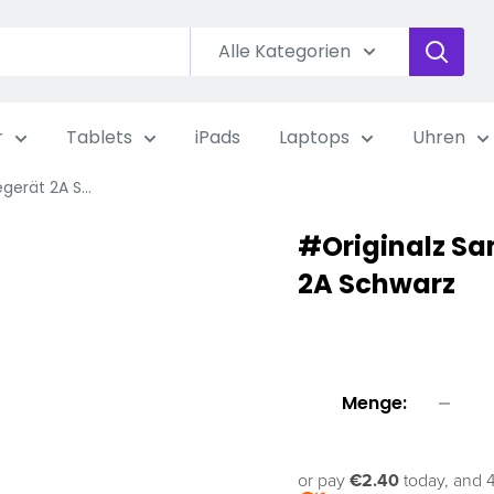
Alle Kategorien
r
Tablets
iPads
Laptops
Uhren
erät 2A S...
#Originalz S
2A Schwarz
Menge:
or pay
€2.40
today, and 4