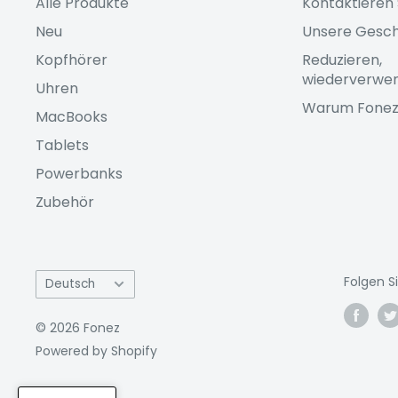
Alle Produkte
Kontaktieren 
Neu
Unsere Gesch
Kopfhörer
Reduzieren,
wiederverwen
Uhren
Warum Fone
MacBooks
Tablets
Powerbanks
Zubehör
Sprache
Folgen S
Deutsch
© 2026 Fonez
Powered by Shopify