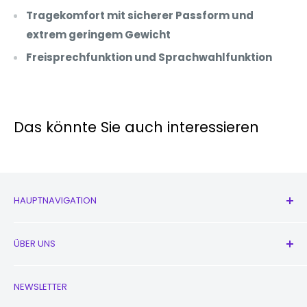
Tragekomfort mit sicherer Passform und
extrem geringem Gewicht
Freisprechfunktion und Sprachwahlfunktion
Das könnte Sie auch interessieren
HAUPTNAVIGATION
Alle Produkte
ÜBER UNS
Neu
Kopfhörer
Kontaktieren Sie uns
NEWSLETTER
Uhren
Unsere Geschichte