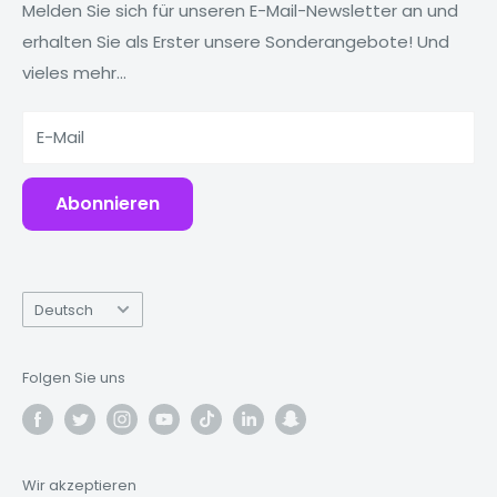
MacBooks
Reduzieren, wiederverwenden, recyceln
Melden Sie sich für unseren E-Mail-Newsletter an und
erhalten Sie als Erster unsere Sonderangebote! Und
Tablets
Warum Fonez?
vieles mehr...
Powerbanks
Zubehör
E-Mail
Abonnieren
Sprache
Deutsch
Folgen Sie uns
Wir akzeptieren