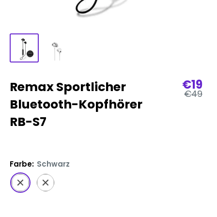
Verka
€19
Remax Sportlicher
Regulär
€49
Preis
Bluetooth-Kopfhörer
RB-S7
Farbe:
Schwarz
Schwarz
Weiß