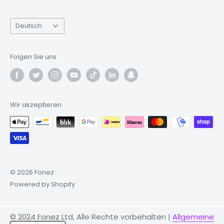
Handys
an. Benötigst du eine Reparatur für dein
Sprache
Samsung Galaxy?
zRepair
hat alles, was du brauchst!
Deutsch
Folgen Sie uns
Wir akzeptieren
© 2026 Fonez
Powered by Shopify
© 2024 Fonez Ltd, Alle Rechte vorbehalten |
Allgemeine