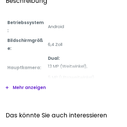
Beschreibung
Betriebssystem
Android
:
Bildschirmgröß
6,4 Zoll
e:
Dual:
13 MP (Weitwinkel),
Hauptkamera:
5 MP (Ultraweitwinkel)
Frontkamera:
8 Megapixel
Mehr anzeigen
Prozessor:
Octa-Core
RAM:
3GB
Das könnte Sie auch interessieren
Interner
32GB
Speicher: