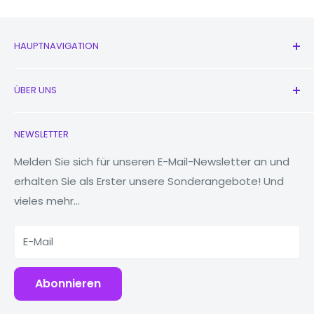
4G:
Ja
W-lan:
Ja
HAUPTNAVIGATION
Bluetooth:
Ja
Alle Produkte
ÜBER UNS
Video:
1080p@30fps
Neu
Kopfhörer
Kontaktieren Sie uns
Batterie:
4000 mAh, nicht entfernbar
NEWSLETTER
Uhren
Unsere Geschichte
MacBooks
Reduzieren, wiederverwenden, recyceln
Melden Sie sich für unseren E-Mail-Newsletter an und
Fingerabdruck (auf der Rückseite
erhalten Sie als Erster unsere Sonderangebote! Und
angebracht),
Tablets
Warum Fonez?
vieles mehr...
Powerbanks
Andere
Beschleunigungsmesser,
Zubehör
Eigenschaften:
Kreisel,
E-Mail
Nähe,
Abonnieren
Kompass
Schau dir unser vollständiges Sortiment an
Samsung-