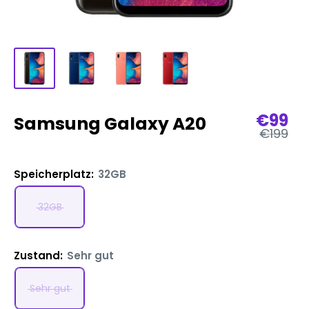
Verka
€99
Samsung Galaxy A20
Regulär
€199
Preis
Speicherplatz:
32GB
32GB
Zustand:
Sehr gut
Sehr gut