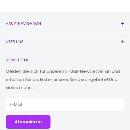
Kamera
HAUPTNAVIGATION
Verdreifachen:
Hauptkame
48 MP (breit),
Alle Produkte
ra:
8 MP (Ultraweit),
ÜBER UNS
Neu
5 MP (Makro)
Kopfhörer
Kontaktieren Sie uns
Frontkamer
NEWSLETTER
Uhren
Unsere Geschichte
13MP
a:
MacBooks
Reduzieren, wiederverwenden, recyceln
Melden Sie sich für unseren E-Mail-Newsletter an und
Blitz
LED-Blitz
erhalten Sie als Erster unsere Sonderangebote! Und
Tablets
Warum Fonez?
Video
4K@30fps
vieles mehr...
Powerbanks
Lagerun
Zubehör
E-Mail
g
Abonnieren
RAM:
6GB