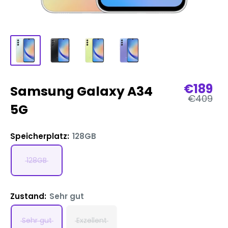
Verkau
€189
Samsung Galaxy A34
Reguläre
€409
Preis
5G
Speicherplatz:
128GB
128GB
Zustand:
Sehr gut
Sehr gut
Exzellent