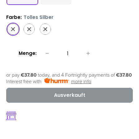
Farbe:
Tolles Silber
Tolles
Toller
Tolle
Silber
Graphit
Limette
Menge:
or pay
€37.80
today, and 4 Fortnightly payments of
€37.80
Interest free with
more info
Ausverkauft