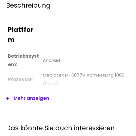
Beschreibung
Plattfor
m
Betriebssyst
Android
em:
Mediatek MT6877V Abmessung 1080
Prozessor:
(6 nm)
Ja
Einzelne SIM (Nano-SIM)
Mehr anzeigen
Anzeige
Größe:
6.6"
Das könnte Sie auch interessieren
Auflösung
1080 x 2340 Pixel