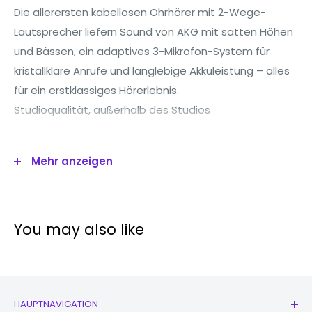
Die allerersten kabellosen Ohrhörer mit 2-Wege-
Lautsprecher liefern Sound von AKG mit satten Höhen
und Bässen, ein adaptives 3-Mikrofon-System für
kristallklare Anrufe und langlebige Akkuleistung – alles
für ein erstklassiges Hörerlebnis.
Studioqualität, außerhalb des Studios
AUDIO
Mehr anzeigen
ENTFLIEHEN SIE IN IHRE MUSIK
Der satte, natürliche Klang wird jetzt durch das neue
You may also like
dynamische 2-Wege-Lautsprechersystem und den
verstärkten Treiber der Galaxy Buds+ erweitert. Der
kräftige Bass und die klaren hohen Töne sorgen dafür,
dass Sie überall im Takt bleiben.
HAUPTNAVIGATION