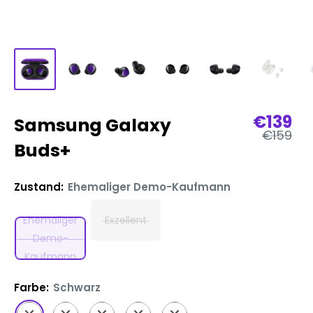
Verkau
€139
Samsung Galaxy
Reguläre
€159
Preis
Buds+
Zustand:
Ehemaliger Demo-Kaufmann
Ehemaliger
Exzellent
Demo-
Kaufmann
Farbe:
Schwarz
Schwarz
Blau
BTS
Weiß
Rot