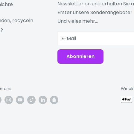
Newsletter an und erhalten Sie a
ichte
Erster unsere Sonderangebote!
den, recyceln
Und vieles mehr...
e Schritte verfolgen,
z?
etzen Sie sich Ziele,
E-Mail
ie die Bestenlisten, um
Abonnieren
Sie täglich verwenden.
ie uns
Wir ak
stände, streamen Sie