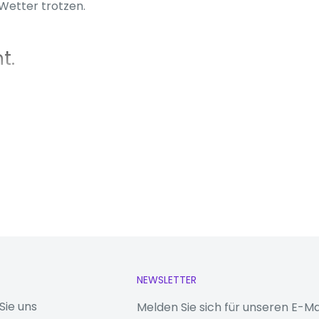
Wetter trotzen.
t.
nen Sie SMS, E-Mails
elefon greifen zu
nd Mikrofons können
ennehmen.
e.
ch auf Apps und
xte, Updates und mehr
NEWSLETTER
Sie uns
Melden Sie sich für unseren E-Ma