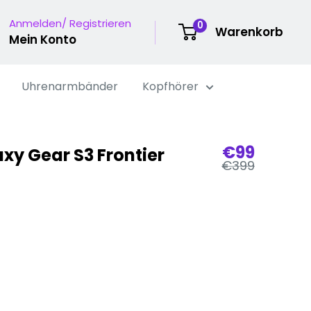
Anmelden/ Registrieren
0
Warenkorb
Mein Konto
Uhrenarmbänder
Kopfhörer
Verkaufsp
€99
y Gear S3 Frontier
Regulärer
€399
Preis