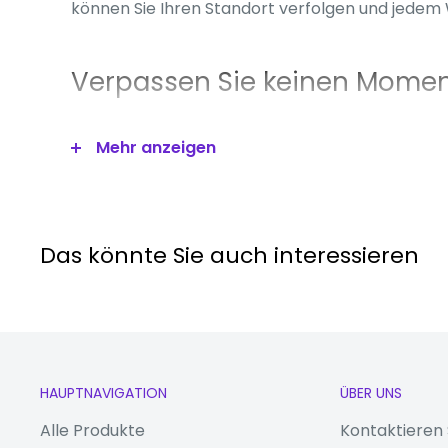
können Sie Ihren Standort verfolgen und jedem 
Verpassen Sie keinen Momen
Die Gear S3 ist über Bluetooth verbunden
So kön
Mehr anzeigen
und Benachrichtigungen empfangen, ohne zum T
müssen. Dank des integrierten Lautsprechers u
Sie Anrufe auch freihändig tätigen und entgeg
Das könnte Sie auch interessieren
Drehen Sie einfach die Lünett
Drehen Sie die markante Stahllünette, um einfa
Benachrichtigungen zuzugreifen, sodass Sie Te
HAUPTNAVIGATION
ÜBER UNS
sofort überprüfen können.
Alle Produkte
Kontaktieren 