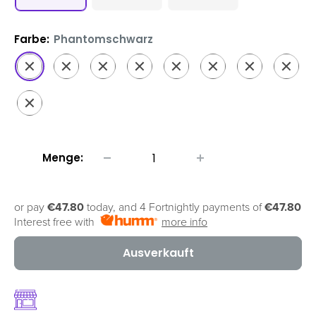
Farbe:
Phantomschwarz
Phantomschwarz
Weiß
Rotgold
Grün
Graphit
Lila
Creme
Himmel
Bora
Lila
Menge:
or pay
€47.80
today, and 4 Fortnightly payments of
€47.80
Interest free with
more info
Ausverkauft