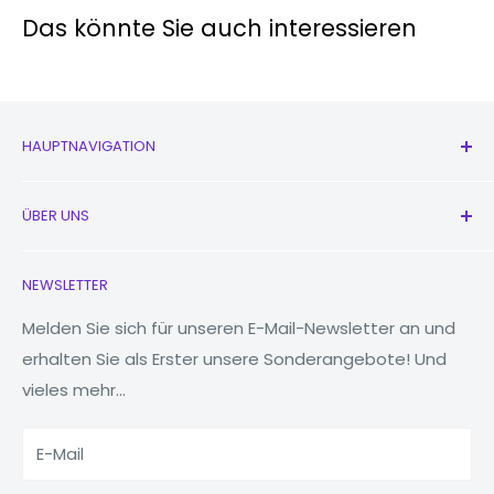
ystem:
Das könnte Sie auch interessieren
Bildschir
6,6"
mgröße:
Dreibettzimmer
:
HAUPTNAVIGATION
Hauptka
50 MP (breit),
mera:
12 MP (Ultraweitwinkel),
Alle Produkte
10MP (
Teleobjektiv)
ÜBER UNS
Neu
Frontka
Kopfhörer
Kontaktieren Sie uns
10 MP (breit)
mera:
NEWSLETTER
Uhren
Unsere Geschichte
Prozesso
MacBooks
Reduzieren, wiederverwenden, recyceln
Melden Sie sich für unseren E-Mail-Newsletter an und
Exynos 2200 (4 nm)
r:
erhalten Sie als Erster unsere Sonderangebote! Und
Tablets
Warum Fonez?
vieles mehr...
Powerbanks
Lagerung
128 GB, 256 GB
Zubehör
ERINNERU
E-Mail
RAM
8GB
NG