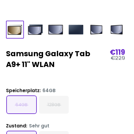
Verka
€119
Samsung Galaxy Tab
Reguläre
€229
Preis
A9+ 11" WLAN
Speicherplatz:
64GB
64GB
128GB
Zustand:
Sehr gut