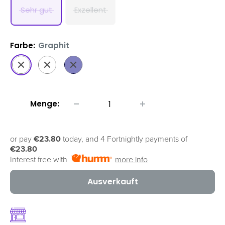
Sehr gut
Exzellent
Farbe:
Graphit
Graphit
Silber
Navy
Menge:
or pay
€23.80
today, and 4 Fortnightly payments of
€23.80
Interest free with
more info
Ausverkauft