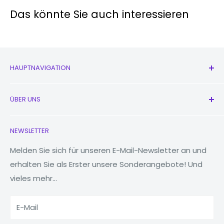
Prozessor
Snapdragon 695 5G (6 nm)
Das könnte Sie auch interessieren
:
Lagerung
64 GB, 128 GB
ERINNERU
RAM
4GB
HAUPTNAVIGATION
NG
microSDXC
Alle Produkte
Erweiterter
(dedizierter
ÜBER UNS
Neu
Speicher
Steckplatz)
Kopfhörer
Kontaktieren Sie uns
NEWSLETTER
Uhren
Unsere Geschichte
MacBooks
Bluetoo
Reduzieren, wiederverwenden, recyceln
Melden Sie sich für unseren E-Mail-Newsletter an und
5.1
th
erhalten Sie als Erster unsere Sonderangebote! Und
Tablets
Warum Fonez?
vieles mehr...
Powerbanks
W-lan
Ja
KONNEKTI
Zubehör
USB
USB Typ-C 3.2
VITÄT
E-Mail
Sim-
NEIN