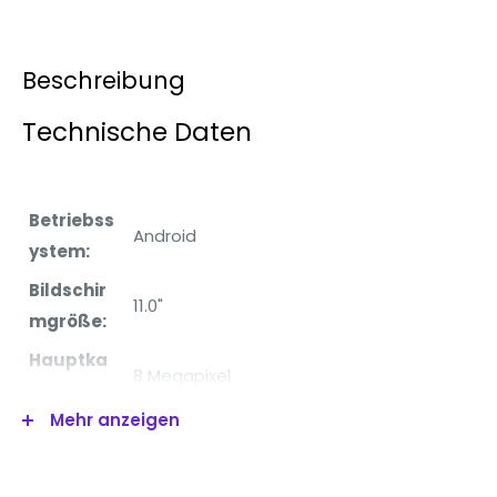
Beschreibung
Technische Daten
Betriebss
Android
ystem:
Bildschir
11.0"
mgröße:
Hauptka
8 Megapixel
mera:
Mehr anzeigen
Frontkam
5 Megapixel
era: