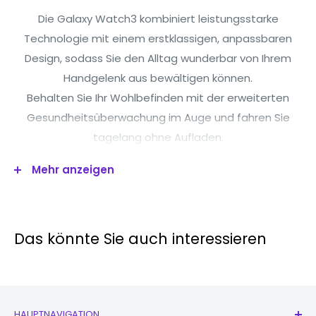
Die Galaxy Watch3 kombiniert leistungsstarke
Technologie mit einem erstklassigen, anpassbaren
Design, sodass Sie den Alltag wunderbar von Ihrem
Handgelenk aus bewältigen können.
Behalten Sie Ihr Wohlbefinden mit der erweiterten
Gesundheitsüberwachung im Auge und fahren Sie
tagelang ohne Aufladen.
Mehr anzeigen
Betonen Sie Ihren Stil
Die Galaxy Watch3 vereint mehr als 50.000
Das könnte Sie auch interessieren
Zifferblätter und hochwertige Leder- und
Silikonarmbänder – mit Haltbarkeit und
Wasserbeständigkeit nach Militärstandard
HAUPTNAVIGATION