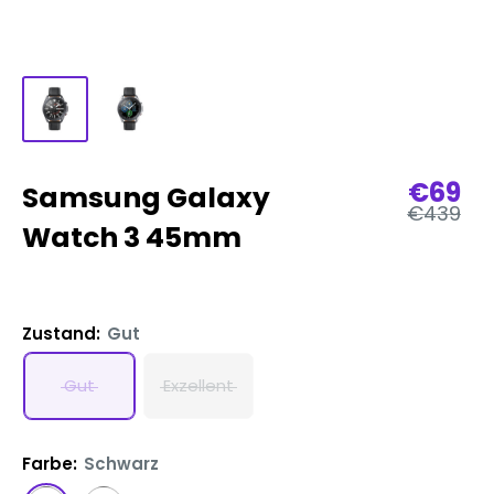
Verka
€69
Samsung Galaxy
Reguläre
€439
Preis
Watch 3 45mm
Zustand:
Gut
Gut
Exzellent
Farbe:
Schwarz