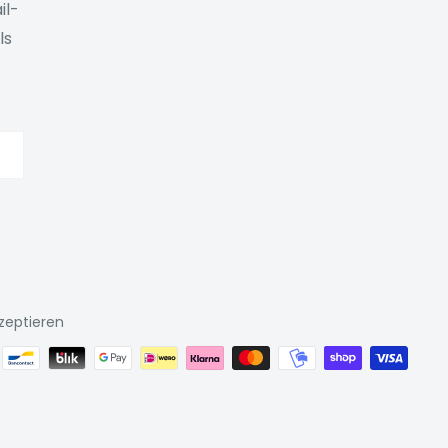
il-
ls
zeptieren