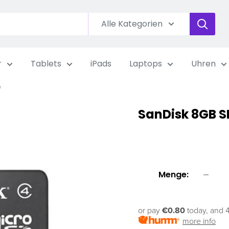
Alle Kategorien
r
Tablets
iPads
Laptops
Uhren
e
SanDisk 8GB S
Menge:
or pay
€0.80
today, and 4
more info