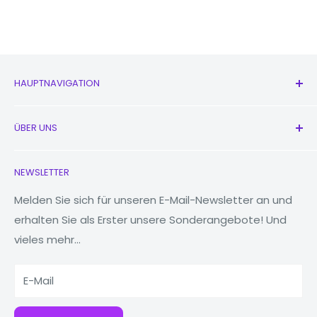
HAUPTNAVIGATION
Alle Produkte
ÜBER UNS
Neu
Kopfhörer
Kontaktieren Sie uns
NEWSLETTER
Uhren
Unsere Geschichte
MacBooks
Reduzieren, wiederverwenden, recyceln
Melden Sie sich für unseren E-Mail-Newsletter an und
erhalten Sie als Erster unsere Sonderangebote! Und
Tablets
Warum Fonez?
vieles mehr...
Powerbanks
Zubehör
E-Mail