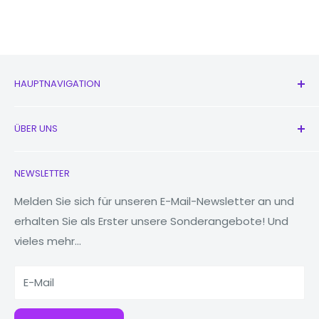
HAUPTNAVIGATION
Alle Produkte
ÜBER UNS
Neu
Kopfhörer
Kontaktieren Sie uns
NEWSLETTER
Uhren
Unsere Geschichte
MacBooks
Reduzieren, wiederverwenden, recyceln
Melden Sie sich für unseren E-Mail-Newsletter an und
erhalten Sie als Erster unsere Sonderangebote! Und
Tablets
Warum Fonez?
vieles mehr...
Powerbanks
Zubehör
E-Mail