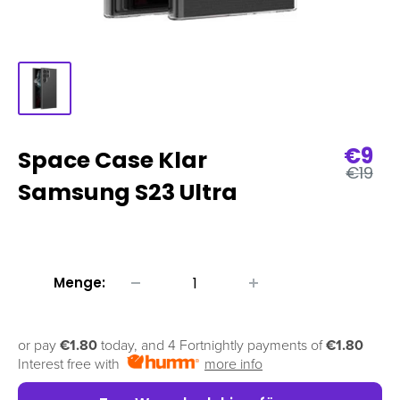
Verk
€9
Space Case Klar
Regulä
€19
Preis
Samsung S23 Ultra
Menge:
or pay
€1.80
today, and 4 Fortnightly payments of
€1.80
Interest free with
more info