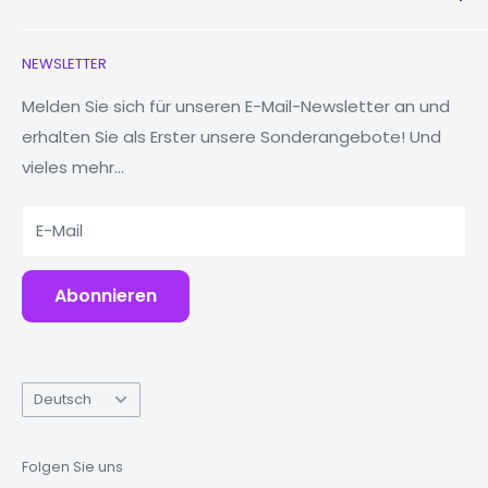
Neu
Kopfhörer
Kontaktieren Sie uns
NEWSLETTER
Uhren
Unsere Geschichte
MacBooks
Reduzieren, wiederverwenden, recyceln
Melden Sie sich für unseren E-Mail-Newsletter an und
erhalten Sie als Erster unsere Sonderangebote! Und
Tablets
Warum Fonez?
vieles mehr...
Powerbanks
Zubehör
E-Mail
Abonnieren
Sprache
Deutsch
Folgen Sie uns